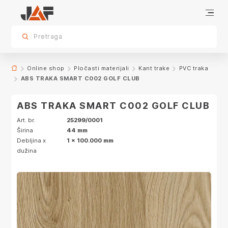
Specifikacije
Dekor
sr.skip-to.main-content
sr.skip-to.table-of-contents
sr.skip-to.main-navigation
Pretraga
Online shop
Pločasti materijali
Kant trake
PVC traka
ABS TRAKA SMART C002 GOLF CLUB
ABS TRAKA SMART C002 GOLF CLUB
Art. br.
25299/0001
Širina
44 mm
Debljina x
1 x 100.000 mm
dužina