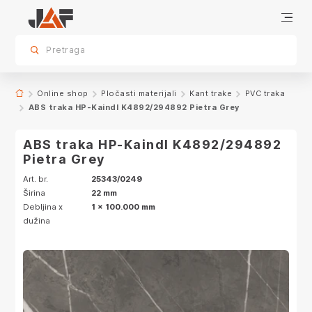
Specifikacije
Dekor
sr.skip-to.main-content
sr.skip-to.table-of-contents
sr.skip-to.main-navigation
Pretraga
Online shop
Pločasti materijali
Kant trake
PVC traka
ABS traka HP-Kaindl K4892/294892 Pietra Grey
ABS traka HP-Kaindl K4892/294892
Pietra Grey
Art. br.
25343/0249
Širina
22 mm
Debljina x
1 x 100.000 mm
dužina