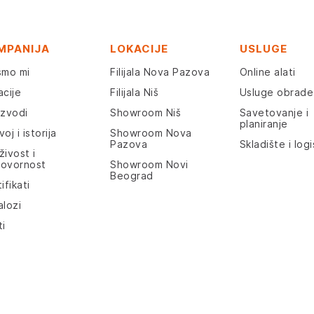
MPANIJA
LOKACIJE
USLUGE
smo mi
Filijala Nova Pazova
Online alati
acije
Filijala Niš
Usluge obrade
izvodi
Showroom Niš
Savetovanje i
planiranje
oj i istorija
Showroom Nova
Pazova
Skladište i logi
živost i
ovornost
Showroom Novi
Beograd
ifikati
alozi
ti