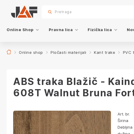
Specifikacije
Dekor
sr.skip-to.main-content
sr.skip-to.table-of-contents
sr.skip-to.main-navigation
Pretraga
Online Shop
Pravna lica
Fizička lica
Nov
Online shop
Pločasti materijali
Kant trake
PVC 
ABS traka Blažič - Kai
608T Walnut Bruna For
Art. br.
Širina
Debljina 
dužina