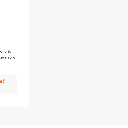
za vaš
ima svih
zač