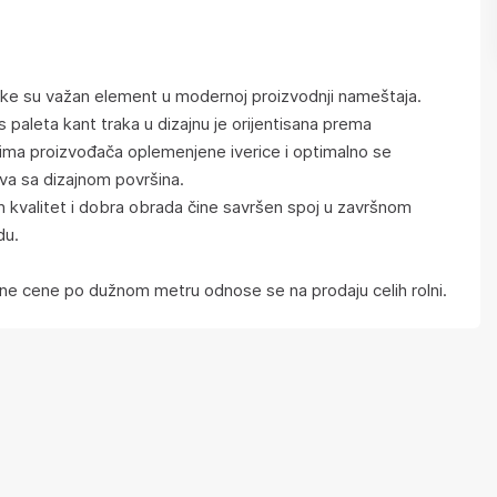
ake su važan element u modernoj proizvodnji nameštaja.
s paleta kant traka u dizajnu je orijentisana prema
ima proizvođača oplemenjene iverice i optimalno se
va sa dizajnom površina.
 kvalitet i dobra obrada čine savršen spoj u završnom
du.
e cene po dužnom metru odnose se na prodaju celih rolni.