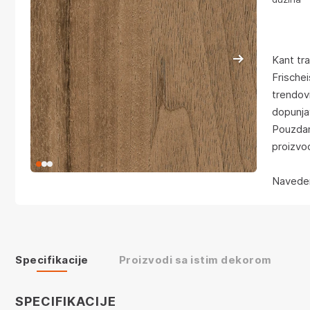
Kant tr
Frischei
trendov
dopunja
Pouzdan
proizvo
Naveden
Specifikacije
Proizvodi sa istim dekorom
SPECIFIKACIJE