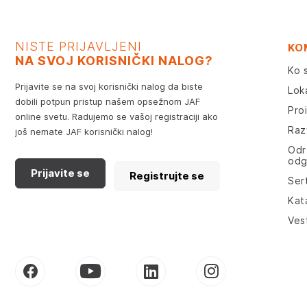
NISTE PRIJAVLJENI
KO
NA SVOJ KORISNIČKI NALOG?
Ko 
Prijavite se na svoj korisnički nalog da biste
Lok
dobili potpun pristup našem opsežnom JAF
Pro
online svetu. Radujemo se vašoj registraciji ako
Razv
još nemate JAF korisnički nalog!
Odr
odg
Prijavite se
Registrujte se
Sert
Kat
Ves