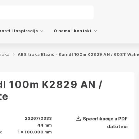
osti i inspiracija
O nama i kontakt
traka
ABS traka Blažič - Kaindl 100m K2829 AN / 608T Waln
ndl 100m K2829 AN /
te
23267/0333
Specifikacije u PDF
44 mm
datoteci
x
1 x 100.000 mm