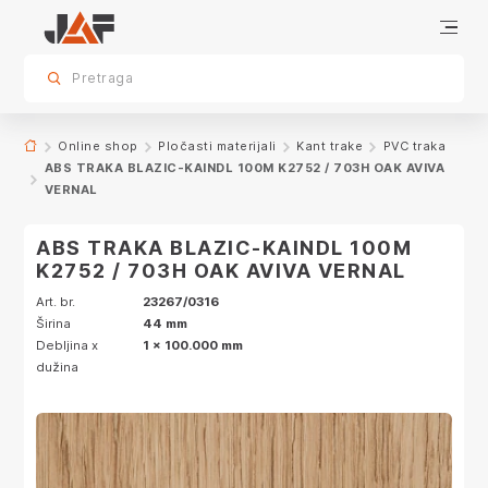
Specifikacije
Dekor
sr.skip-to.main-content
sr.skip-to.table-of-contents
sr.skip-to.main-navigation
Pretraga
Online shop
Pločasti materijali
Kant trake
PVC traka
ABS TRAKA BLAZIC-KAINDL 100M K2752 / 703H OAK AVIVA
VERNAL
ABS TRAKA BLAZIC-KAINDL 100M
K2752 / 703H OAK AVIVA VERNAL
Art. br.
23267/0316
Širina
44 mm
Debljina x
1 x 100.000 mm
dužina