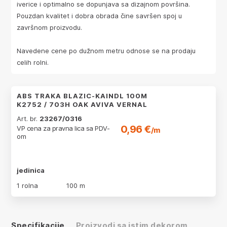
iverice i optimalno se dopunjava sa dizajnom površina.
Pouzdan kvalitet i dobra obrada čine savršen spoj u
završnom proizvodu.
Navedene cene po dužnom metru odnose se na prodaju
celih rolni.
ABS TRAKA BLAZIC-KAINDL 100M
K2752 / 703H OAK AVIVA VERNAL
Art. br.
23267/0316
0,96 €
VP cena za pravna lica sa PDV-
/m
om
jedinica
1 rolna
100 m
Specifikacije
Proizvodi sa istim dekorom