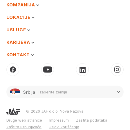
KOMPANIJA
LOKACIJE
USLUGE
KARIJERA
KONTAKT
Srbija
Izaberite zemlju
© 2026 JAF d.o.o. Nova Pazova
Druge web stranice
Impressum
Zaštita podataka
Zaštita uzbunjivača
Uslovi korišćenja