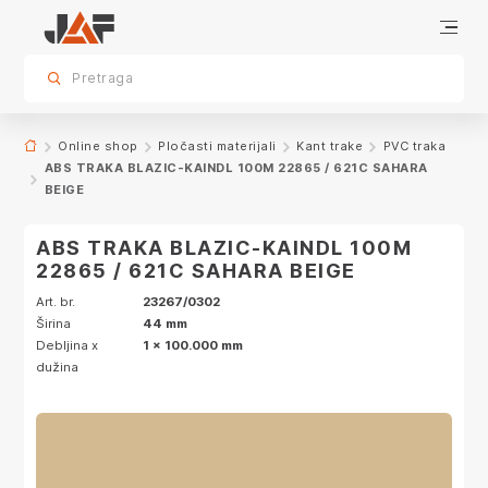
Specifikacije
Dekor
sr.skip-to.main-content
sr.skip-to.table-of-contents
sr.skip-to.main-navigation
Pretraga
Online shop
Pločasti materijali
Kant trake
PVC traka
ABS TRAKA BLAZIC-KAINDL 100M 22865 / 621C SAHARA
BEIGE
ABS TRAKA BLAZIC-KAINDL 100M
22865 / 621C SAHARA BEIGE
Art. br.
23267/0302
Širina
44 mm
Debljina x
1 x 100.000 mm
dužina