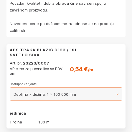
Pouzdan kvalitet i dobra obrada čine savršen spoj u
završnom proizvodu.
Navedene cene po dužnom metru odnose se na prodaju
celih rolni.
ABS TRAKA BLAŽIČ D123 / 19I
SVETLO SIVA
Art. br.
23223/0007
0,54 €
VP cena za pravna lica sa PDV-
/m
om
Dostupne varijante:
jedinica
1 rolna
100 m