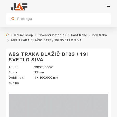
Specifikacije
Dekor
sr.skip-to.main-content
sr.skip-to.table-of-contents
sr.skip-to.main-navigation
Pretraga
Online shop
Pločasti materijali
Kant trake
PVC traka
ABS TRAKA BLAŽIČ D123 / 19I SVETLO SIVA
ABS TRAKA BLAŽIČ D123 / 19I
SVETLO SIVA
Art. br.
23223/0007
Širina
22 mm
Debljina x
1 x 100.000 mm
dužina