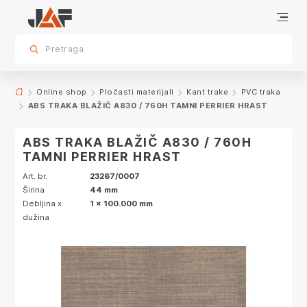
Specifikacije
Dekor
sr.skip-to.main-content
sr.skip-to.table-of-contents
sr.skip-to.main-navigation
Pretraga
Online shop
Pločasti materijali
Kant trake
PVC traka
ABS TRAKA BLAŽIČ A830 / 760H TAMNI PERRIER HRAST
ABS TRAKA BLAŽIČ A830 / 760H
TAMNI PERRIER HRAST
Art. br.
23267/0007
Širina
44 mm
Debljina x
1 x 100.000 mm
dužina