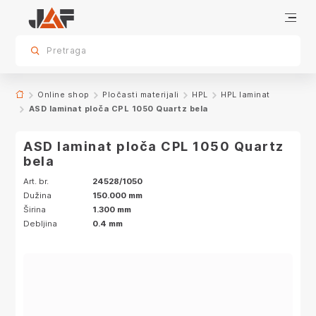
Specifikacije
Karakteristike
Dekor
sr.skip-to.main-content
sr.skip-to.table-of-contents
sr.skip-to.main-navigation
Pretraga
Online shop
Pločasti materijali
HPL
HPL laminat
ASD laminat ploča CPL 1050 Quartz bela
ASD laminat ploča CPL 1050 Quartz
bela
Art. br.
24528/1050
Dužina
150.000 mm
Širina
1.300 mm
Debljina
0.4 mm