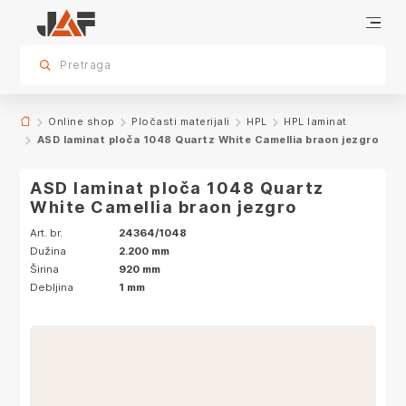
Specifikacije
Karakteristike
Dekor
sr.skip-to.main-content
sr.skip-to.table-of-contents
sr.skip-to.main-navigation
Pretraga
Online shop
Pločasti materijali
HPL
HPL laminat
ASD laminat ploča 1048 Quartz White Camellia braon jezgro
ASD laminat ploča 1048 Quartz
White Camellia braon jezgro
Art. br.
24364/1048
Dužina
2.200 mm
Širina
920 mm
Debljina
1 mm