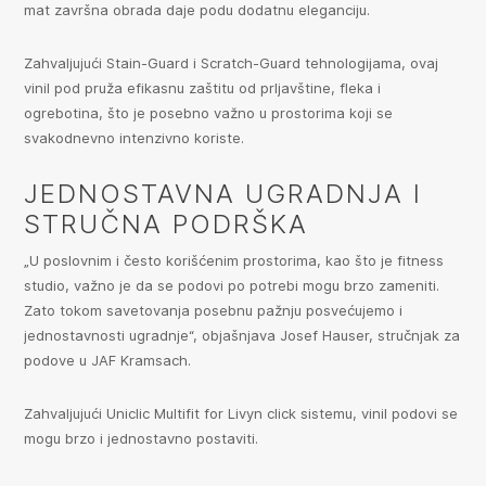
mat završna obrada daje podu dodatnu eleganciju.
Zahvaljujući Stain-Guard i Scratch-Guard tehnologijama, ovaj
vinil pod pruža efikasnu zaštitu od prljavštine, fleka i
ogrebotina, što je posebno važno u prostorima koji se
svakodnevno intenzivno koriste.
JEDNOSTAVNA UGRADNJA I
STRUČNA PODRŠKA
„U poslovnim i često korišćenim prostorima, kao što je fitness
studio, važno je da se podovi po potrebi mogu brzo zameniti.
Zato tokom savetovanja posebnu pažnju posvećujemo i
jednostavnosti ugradnje“, objašnjava Josef Hauser, stručnjak za
podove u JAF Kramsach.
Zahvaljujući Uniclic Multifit for Livyn click sistemu, vinil podovi se
mogu brzo i jednostavno postaviti.