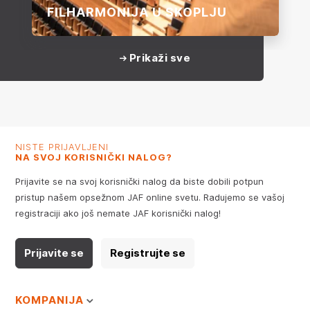
FILHARMONIJA U SKOPLJU
Prikaži sve
NISTE PRIJAVLJENI
NA SVOJ KORISNIČKI NALOG?
Prijavite se na svoj korisnički nalog da biste dobili potpun
pristup našem opsežnom JAF online svetu. Radujemo se vašoj
registraciji ako još nemate JAF korisnički nalog!
Prijavite se
Registrujte se
KOMPANIJA