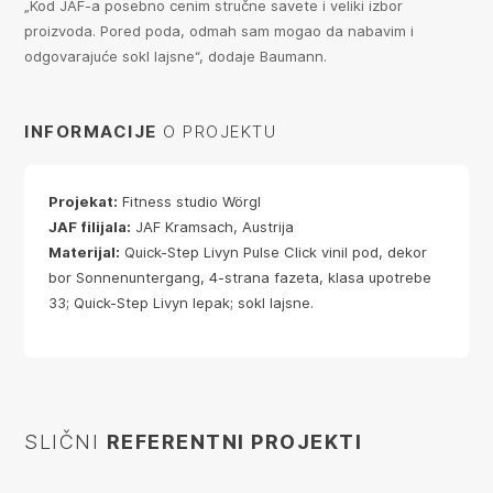
„Kod JAF-a posebno cenim stručne savete i veliki izbor
proizvoda. Pored poda, odmah sam mogao da nabavim i
odgovarajuće sokl lajsne“, dodaje Baumann.
INFORMACIJE
O PROJEKTU
Projekat:
Fitness studio Wörgl
JAF filijala:
JAF Kramsach, Austrija
Materijal:
Quick-Step Livyn Pulse Click vinil pod, dekor
bor Sonnenuntergang, 4-strana fazeta, klasa upotrebe
33; Quick-Step Livyn lepak; sokl lajsne.
SLIČNI
REFERENTNI PROJEKTI