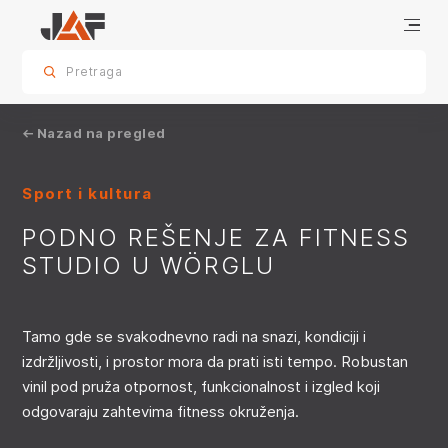
Podno rešenje za fitness studio u Wörglu
informacije o projektu
Slični referentni projekti
sr.skip-to.main-content
sr.skip-to.table-of-contents
sr.skip-to.main-navigation
Pretraga
Nazad na pregled
Sport i kultura
PODNO REŠENJE ZA FITNESS
STUDIO U WÖRGLU
Tamo gde se svakodnevno radi na snazi, kondiciji i
izdržljivosti, i prostor mora da prati isti tempo. Robustan
vinil pod pruža otpornost, funkcionalnost i izgled koji
odgovaraju zahtevima fitness okruženja.