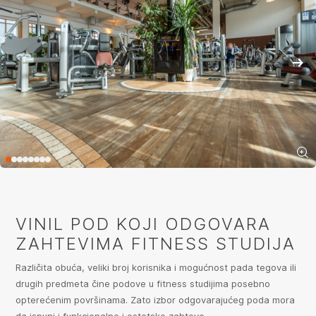
VINIL POD KOJI ODGOVARA
ZAHTEVIMA FITNESS STUDIJA
Različita obuća, veliki broj korisnika i mogućnost pada tegova ili
drugih predmeta čine podove u fitness studijima posebno
opterećenim površinama. Zato izbor odgovarajućeg poda mora
da ispuni i funkcionalne i estetske zahteve.