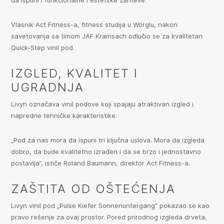
Vlasnik Act Fitness-a, fitness studija u Wörglu, nakon
savetovanja sa timom JAF Kramsach odlučio se za kvalitetan
Quick-Step vinil pod.
IZGLED, KVALITET I
UGRADNJA
Livyn označava vinil podove koji spajaju atraktivan izgled i
napredne tehničke karakteristike.
„Pod za nas mora da ispuni tri ključna uslova. Mora da izgleda
dobro, da bude kvalitetno izrađen i da se brzo i jednostavno
postavlja“, ističe Roland Baumann, direktor Act Fitness-a.
ZAŠTITA OD OŠTEĆENJA
Livyn vinil pod „Pulse Kiefer Sonnenuntergang“ pokazao se kao
pravo rešenje za ovaj prostor. Pored prirodnog izgleda drveta,