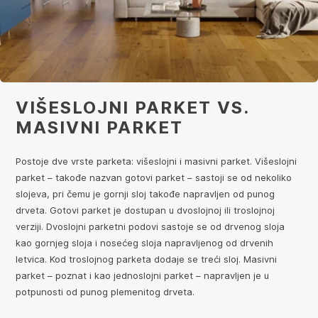
VIŠESLOJNI PARKET VS.
MASIVNI PARKET
Postoje dve vrste parketa: višeslojni i masivni parket. Višeslojni
parket – takođe nazvan gotovi parket – sastoji se od nekoliko
slojeva, pri čemu je gornji sloj takođe napravljen od punog
drveta. Gotovi parket je dostupan u dvoslojnoj ili troslojnoj
verziji. Dvoslojni parketni podovi sastoje se od drvenog sloja
kao gornjeg sloja i nosećeg sloja napravljenog od drvenih
letvica. Kod troslojnog parketa dodaje se treći sloj. Masivni
parket – poznat i kao jednoslojni parket – napravljen je u
potpunosti od punog plemenitog drveta.