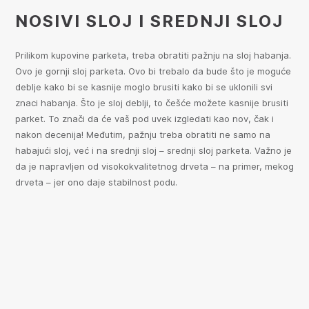
NOSIVI SLOJ I SREDNJI SLOJ
Prilikom kupovine parketa, treba obratiti pažnju na sloj habanja.
Ovo je gornji sloj parketa. Ovo bi trebalo da bude što je moguće
deblje kako bi se kasnije moglo brusiti kako bi se uklonili svi
znaci habanja. Što je sloj deblji, to češće možete kasnije brusiti
parket. To znači da će vaš pod uvek izgledati kao nov, čak i
nakon decenija! Međutim, pažnju treba obratiti ne samo na
habajući sloj, već i na srednji sloj – srednji sloj parketa. Važno je
da je napravljen od visokokvalitetnog drveta – na primer, mekog
drveta – jer ono daje stabilnost podu.