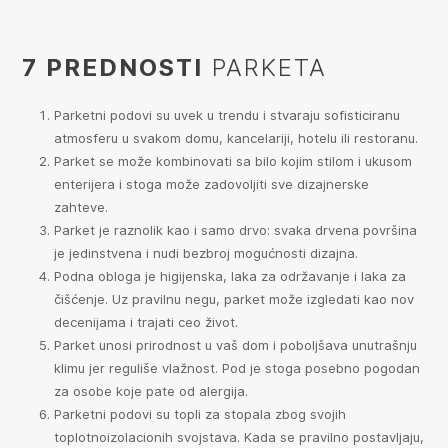
7 PREDNOSTI
PARKETA
Parketni podovi su uvek u trendu i stvaraju sofisticiranu
atmosferu u svakom domu, kancelariji, hotelu ili restoranu.
Parket se može kombinovati sa bilo kojim stilom i ukusom
enterijera i stoga može zadovoljiti sve dizajnerske
zahteve.
Parket je raznolik kao i samo drvo: svaka drvena površina
je jedinstvena i nudi bezbroj mogućnosti dizajna.
Podna obloga je higijenska, laka za održavanje i laka za
čišćenje. Uz pravilnu negu, parket može izgledati kao nov
decenijama i trajati ceo život.
Parket unosi prirodnost u vaš dom i poboljšava unutrašnju
klimu jer reguliše vlažnost. Pod je stoga posebno pogodan
za osobe koje pate od alergija.
Parketni podovi su topli za stopala zbog svojih
toplotnoizolacionih svojstava. Kada se pravilno postavljaju,