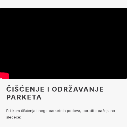
ČIŠĆENJE I ODRŽAVANJE
PARKETA
Prilikom čišćenja i nege parketnih podova, obratite pažnju na
sledeće: