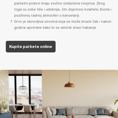
parketni podovi imaju zvučno izolaciona svojstva. Zbog
toga su sobe tiše i udobnije, što doprinosi kvalitetu života i
pozitivnoj radnoj atmosferi u kancelariji.
Drvo je obnovljiva sirovina koja se može brusiti čak i nakon
godina upotrebe kako bi se uklonili znaci habanja.
Kupite parkete online