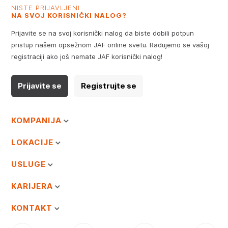
NISTE PRIJAVLJENI
NA SVOJ KORISNIČKI NALOG?
Prijavite se na svoj korisnički nalog da biste dobili potpun
pristup našem opsežnom JAF online svetu. Radujemo se vašoj
registraciji ako još nemate JAF korisnički nalog!
Prijavite se
Registrujte se
KOMPANIJA
LOKACIJE
USLUGE
KARIJERA
KONTAKT