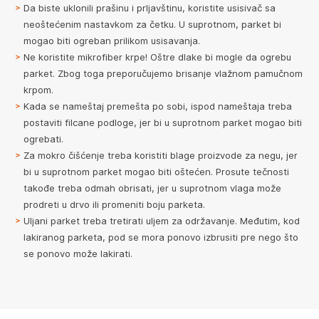
Da biste uklonili prašinu i prljavštinu, koristite usisivač sa
neoštećenim nastavkom za četku. U suprotnom, parket bi
mogao biti ogreban prilikom usisavanja.
Ne koristite mikrofiber krpe! Oštre dlake bi mogle da ogrebu
parket. Zbog toga preporučujemo brisanje vlažnom pamučnom
krpom.
Kada se nameštaj premešta po sobi, ispod nameštaja treba
postaviti filcane podloge, jer bi u suprotnom parket mogao biti
ogrebati.
Za mokro čišćenje treba koristiti blage proizvode za negu, jer
bi u suprotnom parket mogao biti oštećen. Prosute tečnosti
takođe treba odmah obrisati, jer u suprotnom vlaga može
prodreti u drvo ili promeniti boju parketa.
Uljani parket treba tretirati uljem za održavanje. Međutim, kod
lakiranog parketa, pod se mora ponovo izbrusiti pre nego što
se ponovo može lakirati.