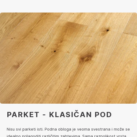
PARKET - KLASIČAN POD
Nisu svi parketi isti. Podna obloga je veoma svestrana i može se
idealno prilagoditi različitim zahtevima. Sama raznolikost vrsta