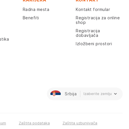
Radna mesta
Kontakt formular
Benefiti
Registracija za online
shop
Registracija
dobavljača
stika
Izložbeni prostori
Srbija
Izaberite zemlju
sum
Zaštita podataka
Zaštita uzbunjivača