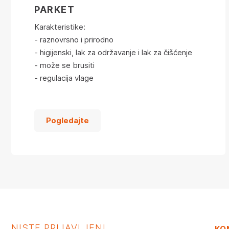
PARKET
Karakteristike:
- raznovrsno i prirodno
- higijenski, lak za održavanje i lak za čišćenje
- može se brusiti
- regulacija vlage
Pogledajte
NISTE PRIJAVLJENI
KO