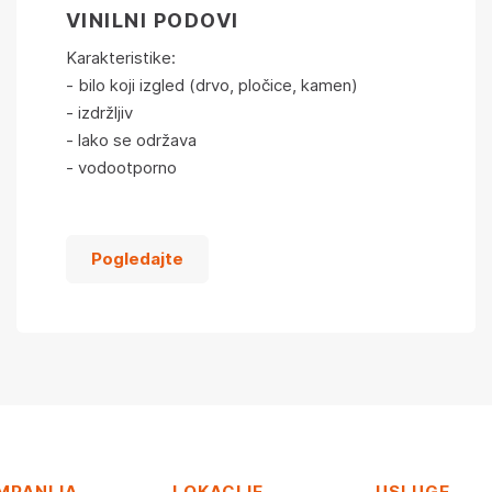
VINILNI PODOVI
Karakteristike:
- bilo koji izgled (drvo, pločice, kamen)
- izdržljiv
- lako se održava
- vodootporno
Pogledajte
MPANIJA
LOKACIJE
USLUGE