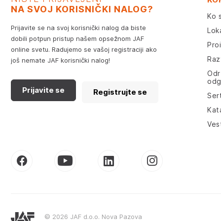
NA SVOJ KORISNIČKI NALOG?
Ko 
Prijavite se na svoj korisnički nalog da biste
Lok
dobili potpun pristup našem opsežnom JAF
Pro
online svetu. Radujemo se vašoj registraciji ako
Razv
još nemate JAF korisnički nalog!
Odr
odg
Prijavite se
Registrujte se
Sert
Kat
Ves
© 2026 JAF d.o.o. Nova Pazova