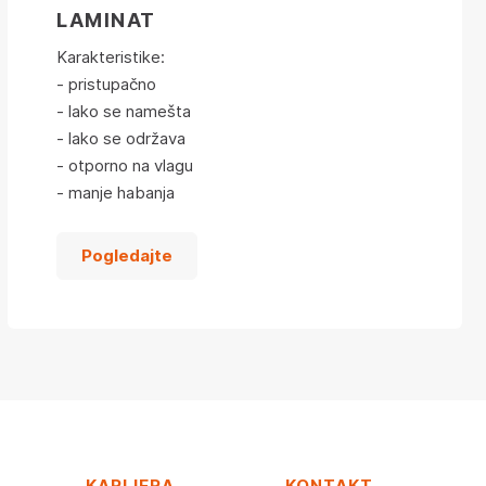
LAMINAT
Karakteristike:
- pristupačno
- lako se namešta
- lako se održava
- otporno na vlagu
- manje habanja
Pogledajte
KARIJERA
KONTAKT