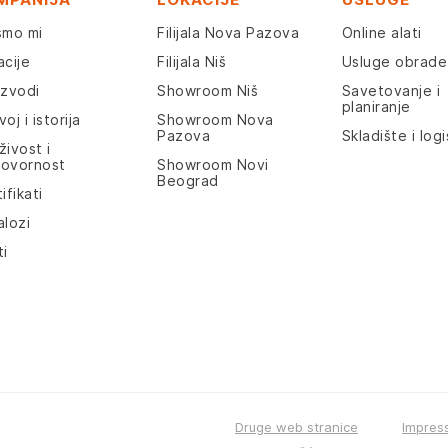
smo mi
Filijala Nova Pazova
Online alati
acije
Filijala Niš
Usluge obrade
izvodi
Showroom Niš
Savetovanje i
planiranje
oj i istorija
Showroom Nova
Pazova
Skladište i logi
živost i
ovornost
Showroom Novi
Beograd
ifikati
alozi
ti
Druge web stranice
Impres