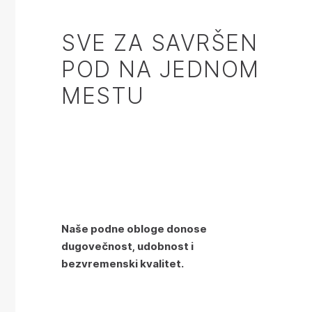
SVE ZA SAVRŠEN
POD NA JEDNOM
MESTU
Naše podne obloge donose
dugovečnost, udobnost i
bezvremenski kvalitet.