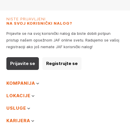
NISTE PRIJAVLJENI
NA SVOJ KORISNIČKI NALOG?
Prijavite se na svoj korisnički nalog da biste dobili potpun
pristup našem opsežnom JAF online svetu. Radujemo se vašoj
registraciji ako još nemate JAF korisnički nalog!
Prijavite se
Registrujte se
KOMPANIJA
LOKACIJE
USLUGE
KARIJERA