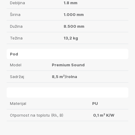
Debljina
1.8 mm
Širina
1.000 mm
Dužina
8.500 mm
Težina
13,2 kg
Pod
Model
Premium Sound
Sadržaj
8,5 m²/rolna
Materijal
PU
Otpornost na toplotu (Rλ, B)
0,1 m² K/W