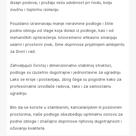
dizajn podova, i pružaju veću udobnost pri hodu, bolju
zvučnu i toplotnu izolaciju.
Pouzdano izravnavaju manje neravnine podloge i štite
podnu oblogu od vlage koja dolazi iz podloge, kao i od
mehaničkih opterećenja. Istovremeno efikasno smanjuju
udarni i prostorni zvuk, čime doprinose prijatnijem ambijentu
za život i rad.
Zahvaljujući čvrstoj i dimenzionalno stabilnoj strukturi,
podloge su izuzetno dugotrajne i jednostavne za ugradnju.
Lako se kroje i postavljaju, zbog čega su pogodne kako za
profesionalne izvođače radova, tako i za samostalnu
ugradnju.
Bilo da se koriste u stambenim, kancelarijskim ili poslovnim
prostorima, naše podloge obezbeđuju optimalnu osnovu za
podne obloge i značajno doprinose njihovoj dugotrajnosti i
očuvanju kvaliteta.