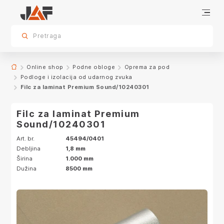
Specifikacije
sr.skip-to.main-content
sr.skip-to.table-of-contents
sr.skip-to.main-navigation
Pretraga
Online shop
Podne obloge
Oprema za pod
Podloge i izolacija od udarnog zvuka
Filc za laminat Premium Sound/10240301
Filc za laminat Premium
Sound/10240301
Art. br.
45494/0401
Debljina
1,8 mm
Širina
1.000 mm
Dužina
8500 mm