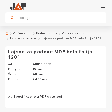
Specifikacije
sr.skip-to.main-content
sr.skip-to.table-of-contents
sr.skip-to.main-navigation
Pretraga
Online shop
Podne obloge
Oprema za pod
Lajsne za podove
Lajsna za podove MDF bela folija 1201
Lajsna za podove MDF bela folija
1201
Art. br.
40018/0003
Debljina
15 mm
Širina
40 mm
Dužina
2.400 mm
Specifikacije u PDF datoteci