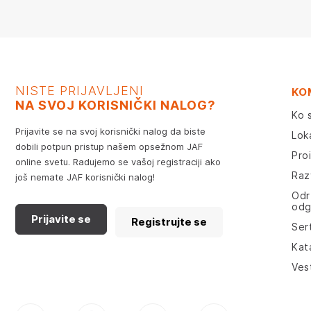
NISTE PRIJAVLJENI
KO
NA SVOJ KORISNIČKI NALOG?
Ko 
Prijavite se na svoj korisnički nalog da biste
Lok
dobili potpun pristup našem opsežnom JAF
Pro
online svetu. Radujemo se vašoj registraciji ako
Razv
još nemate JAF korisnički nalog!
Odr
odg
Prijavite se
Registrujte se
Sert
Kat
Ves