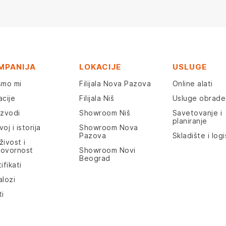
MPANIJA
LOKACIJE
USLUGE
smo mi
Filijala Nova Pazova
Online alati
acije
Filijala Niš
Usluge obrade
izvodi
Showroom Niš
Savetovanje i
planiranje
oj i istorija
Showroom Nova
Pazova
Skladište i logi
živost i
ovornost
Showroom Novi
Beograd
ifikati
alozi
ti