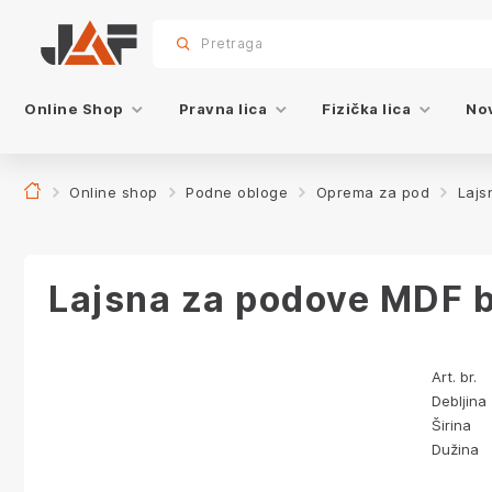
Specifikacije
sr.skip-to.main-content
sr.skip-to.table-of-contents
sr.skip-to.main-navigation
Pretraga
Online Shop
Pravna lica
Fizička lica
Nov
Online shop
Podne obloge
Oprema za pod
Lajs
Lajsna za podove MDF be
Art. br.
Debljina
Širina
Dužina