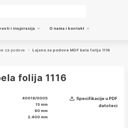
osti i inspiracija
O nama i kontakt
ne za podove
Lajsna za podove MDF bela folija 1116
la folija 1116
40018/0005
Specifikacije u PDF
15 mm
datoteci
80 mm
2.400 mm