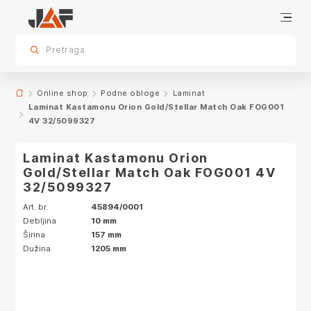
Specifikacije
Karakteristike
sr.skip-to.main-content
sr.skip-to.table-of-contents
sr.skip-to.main-navigation
Pretraga
Online shop
Podne obloge
Laminat
Laminat Kastamonu Orion Gold/Stellar Match Oak FOG001
4V 32/5099327
Laminat Kastamonu Orion
Gold/Stellar Match Oak FOG001 4V
32/5099327
Art. br.
45894/0001
Debljina
10 mm
Širina
157 mm
Dužina
1205 mm