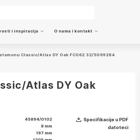
osti i inspiracija
O nama i kontakt
astamonu Classic/Atlas DY Oak FC062 32/5099284
ssic/Atlas DY Oak
45894/0102
Specifikacije u PDF
8 mm
datoteci
197 mm
1205 mm