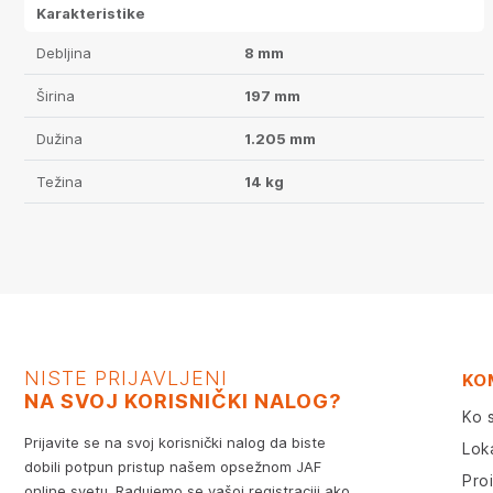
Karakteristike
Debljina
8 mm
Širina
197 mm
Dužina
1.205 mm
Težina
14 kg
NISTE PRIJAVLJENI
KO
NA SVOJ KORISNIČKI NALOG?
Ko 
Prijavite se na svoj korisnički nalog da biste
Lok
dobili potpun pristup našem opsežnom JAF
Pro
online svetu. Radujemo se vašoj registraciji ako