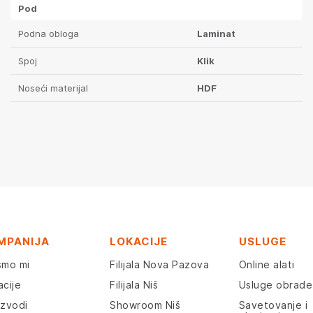
Pod
Podna obloga
Laminat
Spoj
Klik
Noseći materijal
HDF
MPANIJA
LOKACIJE
USLUGE
smo mi
Filijala Nova Pazova
Online alati
acije
Filijala Niš
Usluge obrade
izvodi
Showroom Niš
Savetovanje i