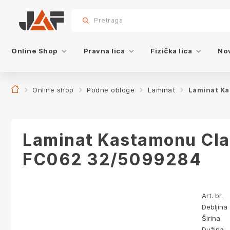
Specifikacije
sr.skip-to.main-content
sr.skip-to.table-of-contents
sr.skip-to.main-navigation
Pretraga
Online Shop
Pravna lica
Fizička lica
Nov
Online shop
Podne obloge
Laminat
Laminat K
Laminat Kastamonu Cla
FC062 32/5099284
Art. br.
Debljina
Širina
Dužina