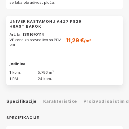
se laka obradivost ploča.
UNIVER KASTAMONU A427 PS29
HRAST BAROK
Art. br.
13916/0114
11,29 €
VP cena za pravna lica sa PDV-
/m²
om
jedinica
1 kom.
5,796 m²
1 PAL
24 kom.
Specifikacije
Karakteristike
Proizvodi sa istim
SPECIFIKACIJE