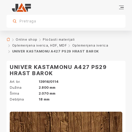
Specifikacije
Karakteristike
Dekor
sr.skip-to.main-content
sr.skip-to.table-of-contents
sr.skip-to.main-navigation
Pretraga
Online shop
Pločasti materijali
Oplemenjena iverica, HDF, MDF
Oplemenjena iverica
UNIVER KASTAMONU A427 PS29 HRAST BAROK
UNIVER KASTAMONU A427 PS29
HRAST BAROK
Art. br.
13916/0114
Dužina
2.800 mm
Širina
2.070 mm
Debljina
18 mm