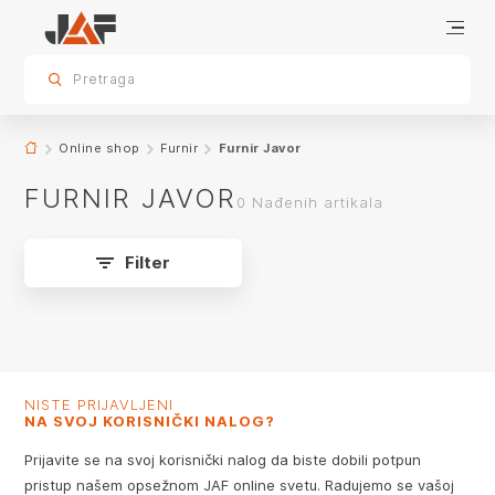
Furnir Javor
sr.skip-to.main-content
sr.skip-to.table-of-contents
sr.skip-to.main-navigation
Pretraga
app.product-grid.form-reload
Online shop
Furnir
Furnir Javor
FURNIR JAVOR
0 Nađenih artikala
Filter
NISTE PRIJAVLJENI
NA SVOJ KORISNIČKI NALOG?
Prijavite se na svoj korisnički nalog da biste dobili potpun
pristup našem opsežnom JAF online svetu. Radujemo se vašoj