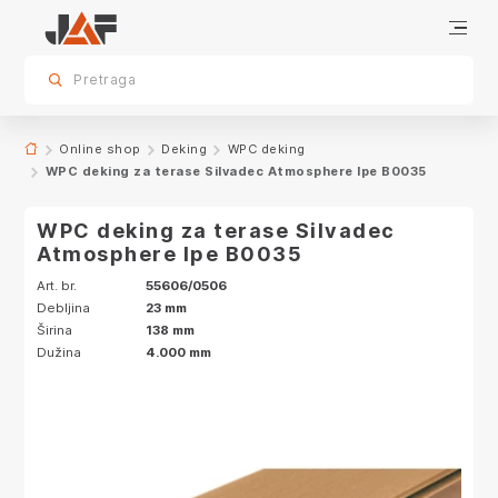
Dodatna oprema
Specifikacije
Karakteristike
sr.skip-to.main-content
sr.skip-to.table-of-contents
sr.skip-to.main-navigation
Pretraga
Online shop
Deking
WPC deking
WPC deking za terase Silvadec Atmosphere Ipe B0035
WPC deking za terase Silvadec
Atmosphere Ipe B0035
Art. br.
55606/0506
Debljina
23 mm
Širina
138 mm
Dužina
4.000 mm