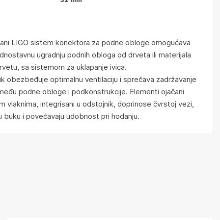
rani LIGO sistem konektora za podne obloge omogućava
ednostavnu ugradnju podnih obloga od drveta ili materijala
drvetu, sa sistemom za uklapanje ivica.
ik obezbeđuje optimalnu ventilaciju i sprečava zadržavanje
među podne obloge i podkonstrukcije. Elementi ojačani
m vlaknima, integrisani u odstojnik, doprinose čvrstoj vezi,
u buku i povećavaju udobnost pri hodanju.