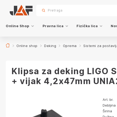
Specifikacije
Video snimci proizvoda
sr.skip-to.main-content
sr.skip-to.table-of-contents
sr.skip-to.main-navigation
Pretraga
Online Shop
Pravna lica
Fizička lica
Nov
Online shop
Deking
Oprema
Sistemi za postavlj
Klipsa za deking LIGO S
+ vijak 4,2x47mm UNIA
Art. br.
Debljina
Širina
Dužina