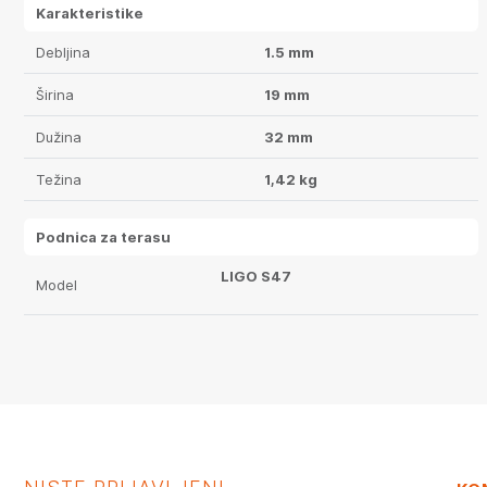
Karakteristike
Debljina
1.5 mm
Širina
19 mm
Dužina
32 mm
Težina
1,42 kg
Podnica za terasu
LIGO S47
Model