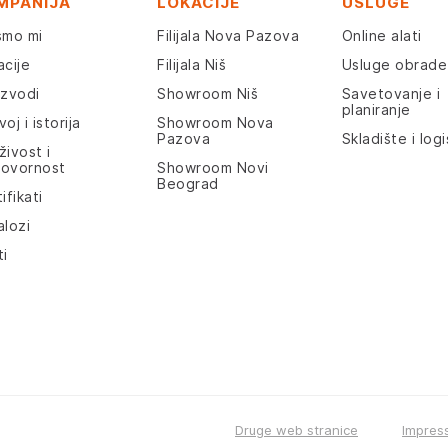
MPANIJA
LOKACIJE
USLUGE
smo mi
Filijala Nova Pazova
Online alati
acije
Filijala Niš
Usluge obrade
izvodi
Showroom Niš
Savetovanje i
planiranje
oj i istorija
Showroom Nova
Pazova
Skladište i logi
živost i
ovornost
Showroom Novi
Beograd
ifikati
alozi
ti
Druge web stranice
Impres