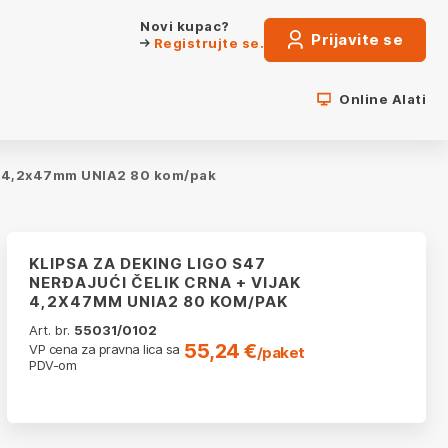
Novi kupac?
Prijavite se
Registrujte se.
Online Alati
jak 4,2x47mm UNIA2 80 kom/pak
KLIPSA ZA DEKING LIGO S47
NERĐAJUĆI ČELIK CRNA + VIJAK
4,2X47MM UNIA2 80 KOM/PAK
Art. br.
55031/0102
55,24 €
VP cena za pravna lica sa
/paket
PDV-om