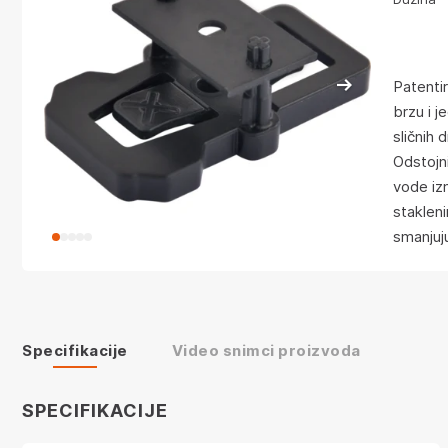
Patenti
brzu i j
sličnih 
Odstojn
vode iz
stakleni
smanjuj
Specifikacije
Video snimci proizvoda
SPECIFIKACIJE