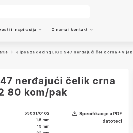
osti i inspiracija
O nama i kontakt
anje
Klipsa za deking LIGO S47 nerđajući čelik crna + vi
47 nerđajući čelik crna
2 80 kom/pak
55031/0102
Specifikacije u PDF
1,5 mm
datoteci
19 mm
32 mm