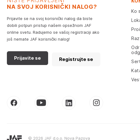
NISTE PRIJAVLJENI
KO
NA SVOJ KORISNIČKI NALOG?
Ko 
Prijavite se na svoj korisnički nalog da biste
Lok
dobili potpun pristup našem opsežnom JAF
Pro
online svetu. Radujemo se vašoj registraciji ako
Razv
još nemate JAF korisnički nalog!
Odr
odg
Prijavite se
Registrujte se
Sert
Kat
Ves
© 2026 JAF d.o.o. Nova Pazova