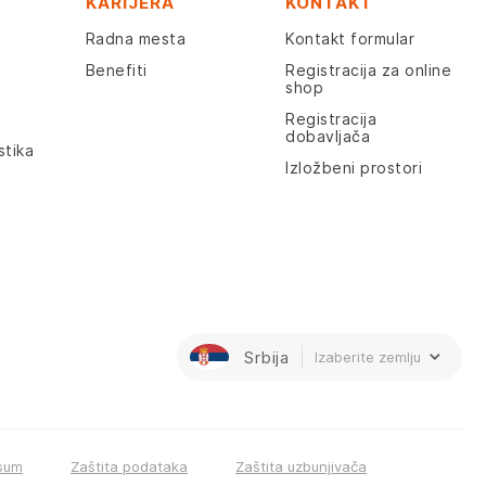
KARIJERA
KONTAKT
Radna mesta
Kontakt formular
Benefiti
Registracija za online
shop
Registracija
dobavljača
stika
Izložbeni prostori
Srbija
Izaberite zemlju
sum
Zaštita podataka
Zaštita uzbunjivača