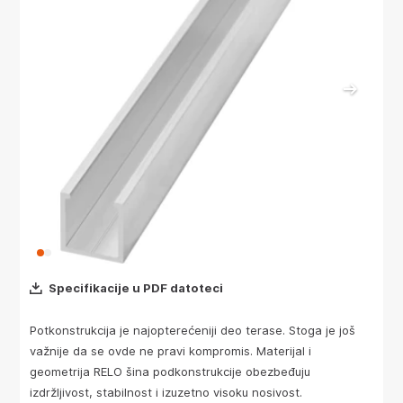
Specifikacije u PDF datoteci
Potkonstrukcija je najopterećeniji deo terase. Stoga je još
važnije da se ovde ne pravi kompromis. Materijal i
geometrija RELO šina podkonstrukcije obezbeđuju
izdržljivost, stabilnost i izuzetno visoku nosivost.