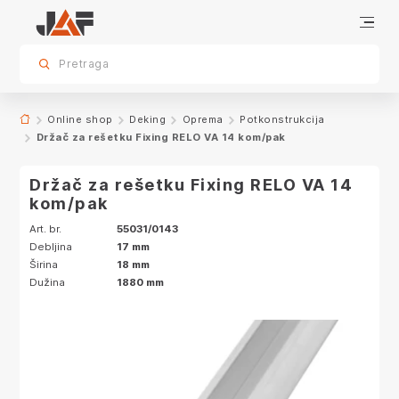
Specifikacije
sr.skip-to.main-content
sr.skip-to.table-of-contents
sr.skip-to.main-navigation
Pretraga
Online shop
Deking
Oprema
Potkonstrukcija
Držač za rešetku Fixing RELO VA 14 kom/pak
Držač za rešetku Fixing RELO VA 14
kom/pak
Art. br.
55031/0143
Debljina
17 mm
Širina
18 mm
Dužina
1880 mm