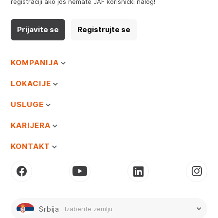
registraciji ako još nemate JAF korisnički nalog!
Prijavite se
Registrujte se
KOMPANIJA
LOKACIJE
USLUGE
KARIJERA
KONTAKT
Srbija
Izaberite zemlju