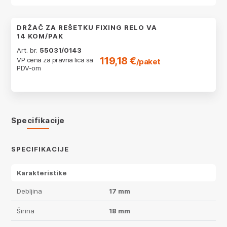
DRŽAČ ZA REŠETKU FIXING RELO VA
14 KOM/PAK
Art. br.
55031/0143
119,18 €
VP cena za pravna lica sa
/paket
PDV-om
Specifikacije
SPECIFIKACIJE
Karakteristike
Debljina
17 mm
Širina
18 mm