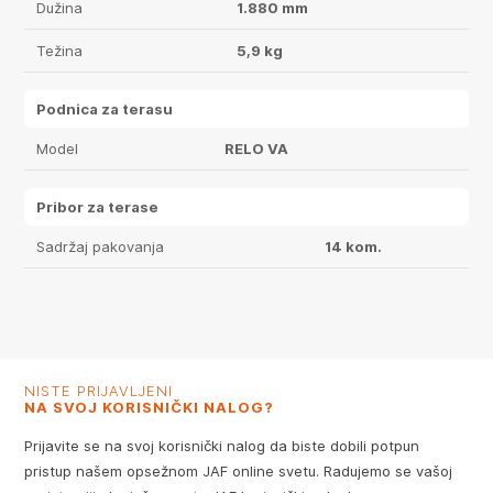
Dužina
1.880 mm
Težina
5,9 kg
Podnica za terasu
Model
RELO VA
Pribor za terase
Sadržaj pakovanja
14 kom.
NISTE PRIJAVLJENI
NA SVOJ KORISNIČKI NALOG?
Prijavite se na svoj korisnički nalog da biste dobili potpun
pristup našem opsežnom JAF online svetu. Radujemo se vašoj