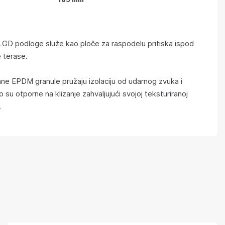
D podloge služe kao ploče za raspodelu pritiska ispod
 terase.
ane EPDM granule pružaju izolaciju od udarnog zvuka i
su otporne na klizanje zahvaljujući svojoj teksturiranoj
.