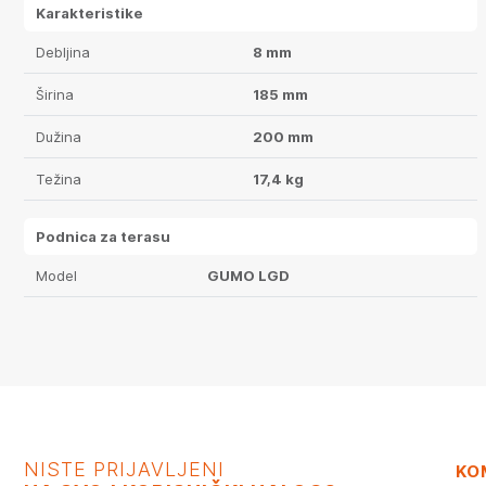
Karakteristike
Debljina
8 mm
Širina
185 mm
Dužina
200 mm
Težina
17,4 kg
Podnica za terasu
Model
GUMO LGD
NISTE PRIJAVLJENI
KO