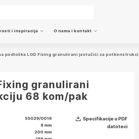
osti i inspiracija
O nama i kontakt
 podloška LGD Fixing granulirani jastučići za potkonstrukc
xing granulirani
ukciju 68 kom/pak
55029/0016
Specifikacije u PDF
8 mm
datoteci
200 mm
185 mm