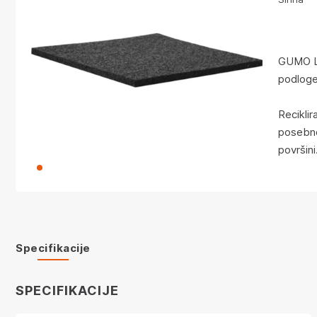
GUMO LG
podloge
Reciklir
posebno 
površini
Specifikacije
SPECIFIKACIJE