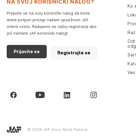
NA SVOJ KORISNIČKI NALOG?
Ko 
Prijavite se na svoj korisnički nalog da biste
Lok
dobili potpun pristup našem opsežnom JAF
Pro
online svetu. Radujemo se vašoj registraciji ako
Razv
još nemate JAF korisnički nalog!
Odr
odg
Prijavite se
Registrujte se
Sert
Kat
Ves
© 2026 JAF d.o.o. Nova Pazova