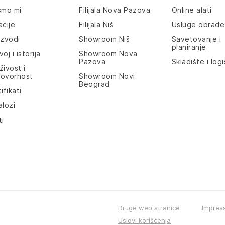
smo mi
Filijala Nova Pazova
Online alati
acije
Filijala Niš
Usluge obrade
izvodi
Showroom Niš
Savetovanje i
planiranje
oj i istorija
Showroom Nova
Pazova
Skladište i logi
živost i
ovornost
Showroom Novi
Beograd
ifikati
alozi
ti
Druge web stranice
Impres
Uslovi korišćenja