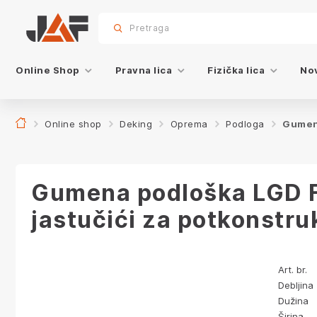
Specifikacije
sr.skip-to.main-content
sr.skip-to.table-of-contents
sr.skip-to.main-navigation
Pretraga
Online Shop
Pravna lica
Fizička lica
Nov
Online shop
Deking
Oprema
Podloga
Gumena
Gumena podloška LGD Fi
jastučići za potkonstr
Art. br.
Debljina
Dužina
Širina