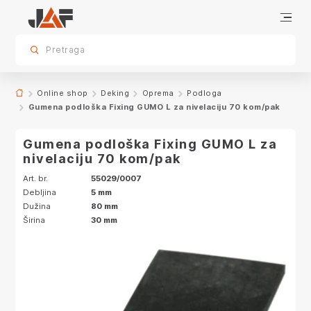
Specifikacije
sr.skip-to.main-content
sr.skip-to.table-of-contents
sr.skip-to.main-navigation
Pretraga
Online shop
Deking
Oprema
Podloga
Gumena podloška Fixing GUMO L za nivelaciju 70 kom/pak
Gumena podloška Fixing GUMO L za
nivelaciju 70 kom/pak
Art. br.
55029/0007
Debljina
5 mm
Dužina
80 mm
Širina
30 mm