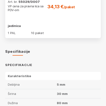
Art. br.
55029/0007
34,13 €
VP cena za pravna lica sa
/paket
PDV-om
jedinica
1 PAL
10 paket
Specifikacije
SPECIFIKACIJE
Karakteristike
Debljina
5 mm
Širina
30 mm
Dužina
80 mm