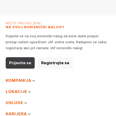
NISTE PRIJAVLJENI
NA SVOJ KORISNIČKI NALOG?
Prijavite se na svoj korisnički nalog da biste dobili potpun
pristup našem opsežnom JAF online svetu. Radujemo se vašoj
registraciji ako još nemate JAF korisnički nalog!
Prijavite se
Registrujte se
KOMPANIJA
LOKACIJE
USLUGE
KARIJERA