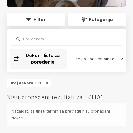
app.product-grid.form-reload
Filter
Kategorije
Broj dekora
Dekor - lista za
Ime po abecednom redu
poređenje
Broj dekora:
K110
Nisu pronađeni rezultati za "K110".
Nažalost, za uneti termin za pretragu nisu pronađeni
dekori.