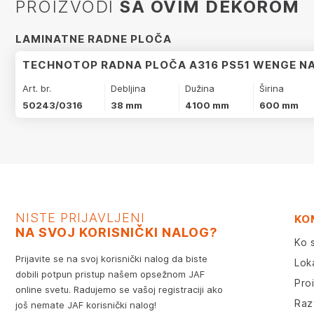
PROIZVODI
SA OVIM DEKOROM
LAMINATNE RADNE PLOČA
TECHNOTOP RADNA PLOČA A316 PS51 WENGE NA
Art. br.
Debljina
Dužina
Širina
50243/0316
38 mm
4100 mm
600 mm
NISTE PRIJAVLJENI
KO
NA SVOJ KORISNIČKI NALOG?
Ko 
Prijavite se na svoj korisnički nalog da biste
Lok
dobili potpun pristup našem opsežnom JAF
Pro
online svetu. Radujemo se vašoj registraciji ako
Razv
još nemate JAF korisnički nalog!