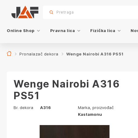
Proizvodi sa ovim dekorom
sr.skip-to.main-content
sr.skip-to.table-of-contents
sr.skip-to.main-navigation
Pretraga
Online Shop
Pravna lica
Fizička lica
Nov
Pronalazač dekora
Wenge Nairobi A316 PS51
Wenge Nairobi A316
PS51
Br. dekora
A316
Marka, proizvođač
Kastamonu