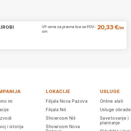
20,33 €
IROBI
VP cena za pravna lica sa PDV-
/m
om
MPANIJA
LOKACIJE
USLUGE
smo mi
Filijala Nova Pazova
Online alati
acije
Filijala Niš
Usluge obrade
izvodi
Showroom Niš
Savetovanje i
planiranje
oj i istorija
Showroom Nova