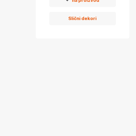
na proizvod
Slični dekori