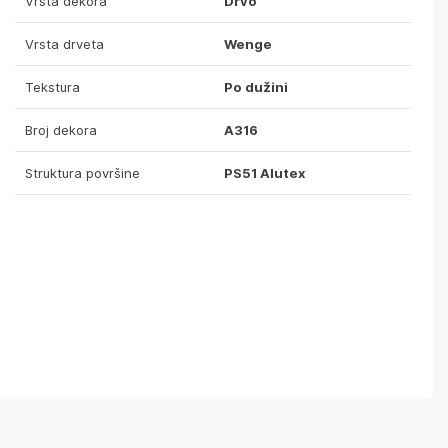
Vrsta dekora
Drvo
Vrsta drveta
Wenge
Tekstura
Po dužini
Broj dekora
A316
Struktura površine
PS51 Alutex