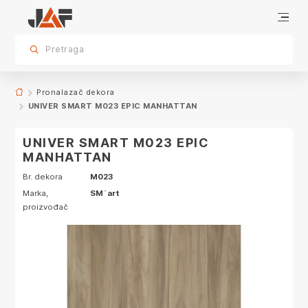
Proizvodi sa ovim dekorom
sr.skip-to.main-content
sr.skip-to.table-of-contents
sr.skip-to.main-navigation
Pretraga
Pronalazač dekora
UNIVER SMART M023 EPIC MANHATTAN
UNIVER SMART M023 EPIC
MANHATTAN
Br. dekora
M023
Marka,
SM´art
proizvođač