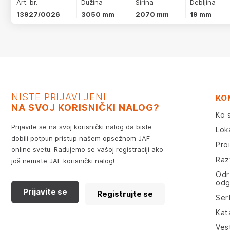
Art. br.
Dužina
Širina
Debljina
13927/0026
3050 mm
2070 mm
19 mm
NISTE PRIJAVLJENI
KO
NA SVOJ KORISNIČKI NALOG?
Ko 
Prijavite se na svoj korisnički nalog da biste
Lok
dobili potpun pristup našem opsežnom JAF
Pro
online svetu. Radujemo se vašoj registraciji ako
Razv
još nemate JAF korisnički nalog!
Odr
odg
Prijavite se
Registrujte se
Sert
Kat
Ves