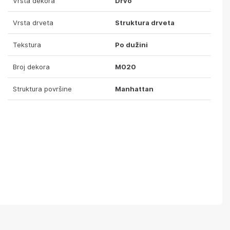
Vrsta dekora
Drvo
Vrsta drveta
Struktura drveta
Tekstura
Po dužini
Broj dekora
M020
Struktura površine
Manhattan
lika detalja
Površina