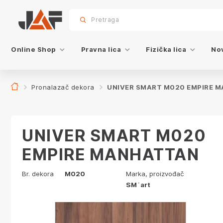
Proizvodi sa ovim dekorom
sr.skip-to.main-content
sr.skip-to.table-of-contents
sr.skip-to.main-navigation
Pretraga
Online Shop
Pravna lica
Fizička lica
Nov
Pronalazač dekora
UNIVER SMART M020 EMPIRE 
UNIVER SMART M020
EMPIRE MANHATTAN
Br. dekora
M020
Marka, proizvođač
SM´art