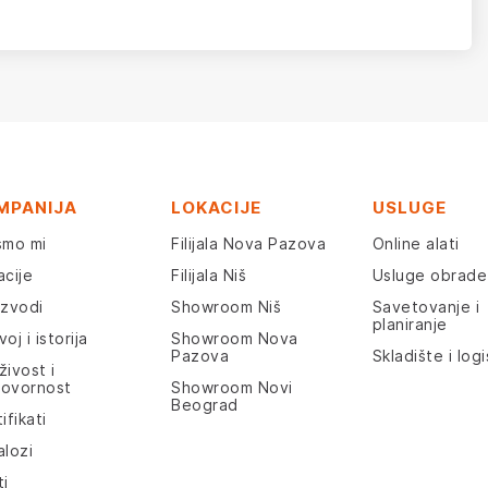
MPANIJA
LOKACIJE
USLUGE
smo mi
Filijala Nova Pazova
Online alati
acije
Filijala Niš
Usluge obrade
izvodi
Showroom Niš
Savetovanje i
planiranje
oj i istorija
Showroom Nova
Pazova
Skladište i logi
živost i
ovornost
Showroom Novi
Beograd
ifikati
alozi
ti