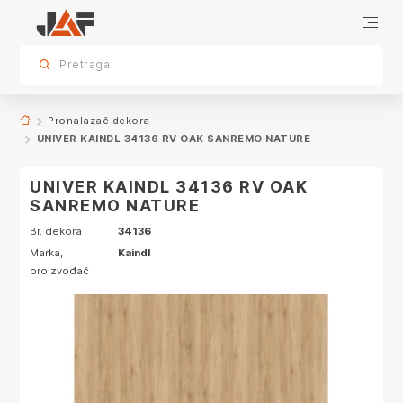
Proizvodi sa ovim dekorom
sr.skip-to.main-content
sr.skip-to.table-of-contents
sr.skip-to.main-navigation
Pretraga
Pronalazač dekora
UNIVER KAINDL 34136 RV OAK SANREMO NATURE
UNIVER KAINDL 34136 RV OAK
SANREMO NATURE
Br. dekora
34136
Marka,
Kaindl
proizvođač