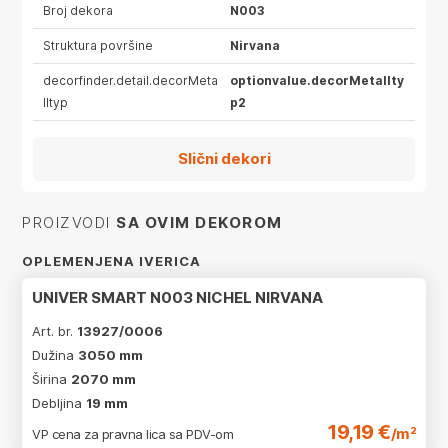
Broj dekora
N003
Struktura površine
Nirvana
decorfinder.detail.decorMeta
optionvalue.decorMetallty
lltyp
p2
Slični dekori
PROIZVODI
SA OVIM DEKOROM
OPLEMENJENA IVERICA
UNIVER SMART N003 NICHEL NIRVANA
Art. br.
13927/0006
Dužina
3050 mm
Širina
2070 mm
Debljina
19 mm
19,19 €
/m²
VP cena za pravna lica sa PDV-om