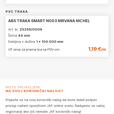
PVC TRAKA
ABS TRAKA SMART N003 NIRVANA NICHEL
Art. br.
25299/0006
Širina
44 mm
Debljina x dužina
1 x 100 000 mm
1,19 €
/m
VP cena za pravna lica sa PDV-om
NISTE PRIJAVLJENI
NA SVOJ KORISNIČKI NALOG?
Prijavite se na svoj korisnički nalog da biste dobili potpun
pristup našem opsežnom JAF online svetu. Radujemo se vašoj
registraciji ako još nemate JAF korisnički nalog!