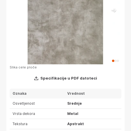
Slika cele ploče
Slika 
Specifikacije u PDF datoteci
Oznaka
Vrednost
Osvetljenost
Srednje
Vrsta dekora
Metal
Tekstura
Apstrakt