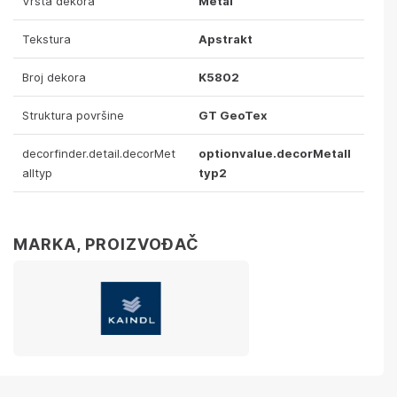
Vrsta dekora
Metal
Tekstura
Apstrakt
Broj dekora
K5802
Struktura površine
GT GeoTex
decorfinder.detail.decorMet
optionvalue.decorMetall
alltyp
typ2
MARKA, PROIZVOĐAČ
lika detalja
Površina