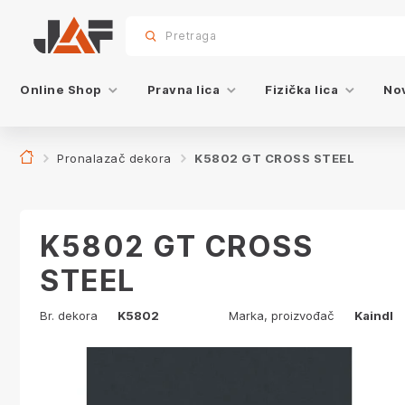
Proizvodi sa ovim dekorom
sr.skip-to.main-content
sr.skip-to.table-of-contents
sr.skip-to.main-navigation
Pretraga
Online Shop
Pravna lica
Fizička lica
Nov
Pronalazač dekora
K5802 GT CROSS STEEL
K5802 GT CROSS
STEEL
Br. dekora
K5802
Marka, proizvođač
Kaindl