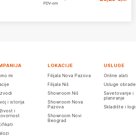
PDV-om
MPANIJA
LOKACIJE
USLUGE
smo mi
Filijala Nova Pazova
Online alati
acije
Filijala Niš
Usluge obrade
izvodi
Showroom Niš
Savetovanje i
planiranje
oj i istorija
Showroom Nova
Pazova
Skladište i logi
živost i
ovornost
Showroom Novi
Beograd
ifikati
alozi