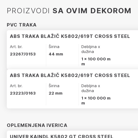
PROIZVODI
SA OVIM DEKOROM
PVC TRAKA
ABS TRAKA BLAŽIČ K5802/619T CROSS STEEL
Art. br.
Širina
Debljina x
dužina
23267/0153
44 mm
1 x 100 000 m
m
ABS TRAKA BLAŽIČ K5802/619T CROSS STEEL
Art. br.
Širina
Debljina x
dužina
23223/0163
22 mm
1 x 100 000 m
m
OPLEMENJENA IVERICA
UNIVER KAINDL K5802 GT CROSS STEEL