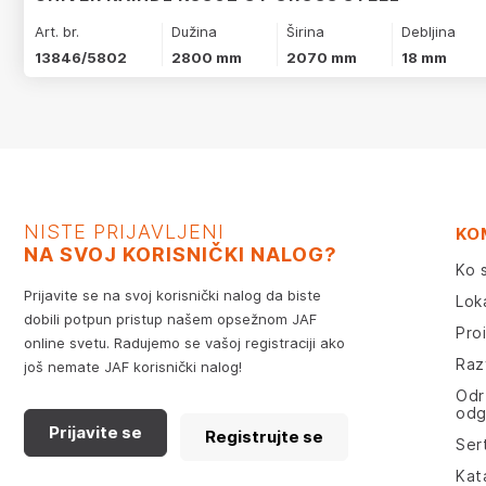
Art. br.
Dužina
Širina
Debljina
13846/5802
2800 mm
2070 mm
18 mm
NISTE PRIJAVLJENI
KO
NA SVOJ KORISNIČKI NALOG?
Ko 
Prijavite se na svoj korisnički nalog da biste
Lok
dobili potpun pristup našem opsežnom JAF
Pro
online svetu. Radujemo se vašoj registraciji ako
Razv
još nemate JAF korisnički nalog!
Odr
odg
Prijavite se
Registrujte se
Sert
Kat