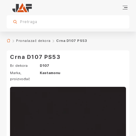
Proizvodi sa ovim dekorom
sr.skip-to.main-content
sr.skip-to.table-of-contents
sr.skip-to.main-navigation
Pretraga
Pronalazač dekora
Crna D107 PS53
Crna D107 PS53
Br. dekora
D107
Marka,
Kastamonu
proizvođač