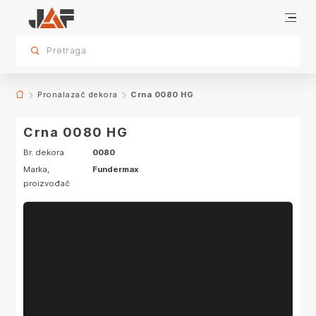
Proizvodi sa ovim dekorom
sr.skip-to.main-content
sr.skip-to.table-of-contents
sr.skip-to.main-navigation
Pretraga
Pronalazač dekora
Crna 0080 HG
Crna 0080 HG
Br. dekora
0080
Marka,
Fundermax
proizvođač