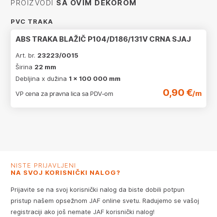
PROIZVODI
SA OVIM DEKOROM
PVC TRAKA
ABS TRAKA BLAŽIČ P104/D186/131V CRNA SJAJ
Art. br.
23223/0015
Širina
22 mm
Debljina x dužina
1 x 100 000 mm
0,90 €
/m
VP cena za pravna lica sa PDV-om
NISTE PRIJAVLJENI
NA SVOJ KORISNIČKI NALOG?
Prijavite se na svoj korisnički nalog da biste dobili potpun
pristup našem opsežnom JAF online svetu. Radujemo se vašoj
registraciji ako još nemate JAF korisnički nalog!