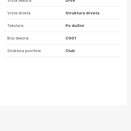
Vrsta dekora
Drvo
Vrsta drveta
Struktura drveta
Tekstura
Po dužini
Broj dekora
C001
Struktura površine
Club
lika detalja
Površina