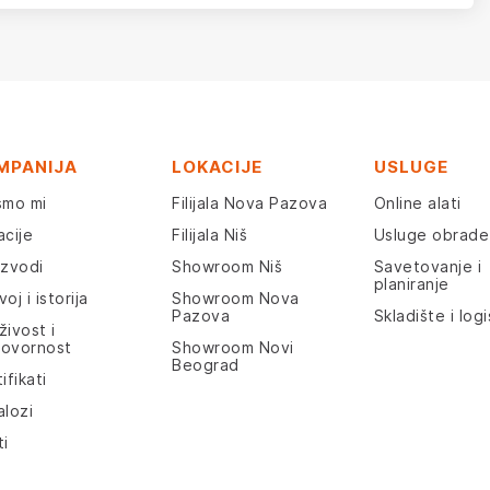
MPANIJA
LOKACIJE
USLUGE
smo mi
Filijala Nova Pazova
Online alati
acije
Filijala Niš
Usluge obrade
izvodi
Showroom Niš
Savetovanje i
planiranje
oj i istorija
Showroom Nova
Pazova
Skladište i logi
živost i
ovornost
Showroom Novi
Beograd
ifikati
alozi
ti