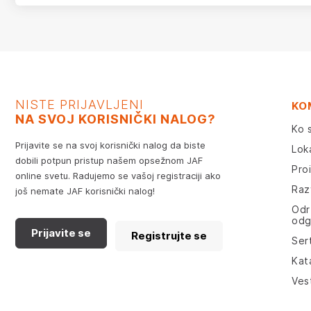
NISTE PRIJAVLJENI
KO
NA SVOJ KORISNIČKI NALOG?
Ko 
Prijavite se na svoj korisnički nalog da biste
Lok
dobili potpun pristup našem opsežnom JAF
Pro
online svetu. Radujemo se vašoj registraciji ako
Razv
još nemate JAF korisnički nalog!
Odr
odg
Prijavite se
Registrujte se
Sert
Kat
Ves