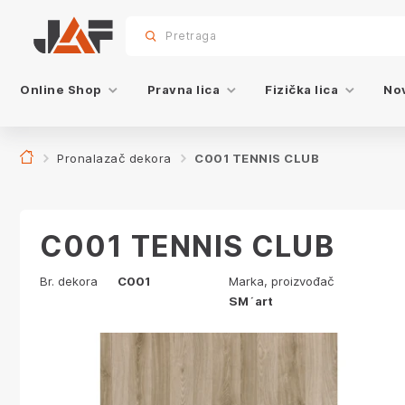
Proizvodi sa ovim dekorom
sr.skip-to.main-content
sr.skip-to.table-of-contents
sr.skip-to.main-navigation
Pretraga
Online Shop
Pravna lica
Fizička lica
Nov
Pronalazač dekora
C001 TENNIS CLUB
C001 TENNIS CLUB
Br. dekora
C001
Marka, proizvođač
SM´art