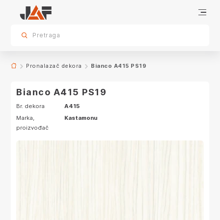
Proizvodi sa ovim dekorom
sr.skip-to.main-content
sr.skip-to.table-of-contents
sr.skip-to.main-navigation
Pretraga
Pronalazač dekora
Bianco A415 PS19
Bianco A415 PS19
Br. dekora
A415
Marka,
Kastamonu
proizvođač