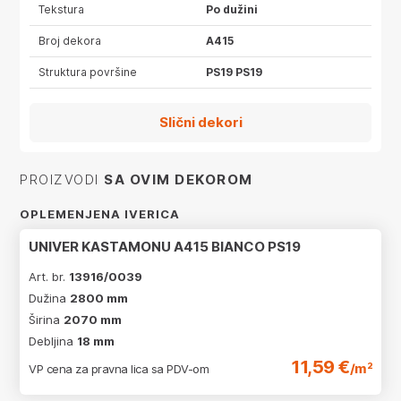
Tekstura
Po dužini
Broj dekora
A415
Struktura površine
PS19 PS19
Slični dekori
PROIZVODI
SA OVIM DEKOROM
OPLEMENJENA IVERICA
UNIVER KASTAMONU A415 BIANCO PS19
Art. br.
13916/0039
Dužina
2800 mm
Širina
2070 mm
Debljina
18 mm
11,59 €
/m²
VP cena za pravna lica sa PDV-om