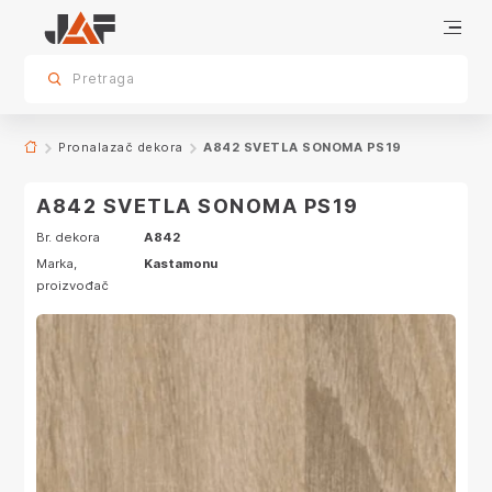
Proizvodi sa ovim dekorom
sr.skip-to.main-content
sr.skip-to.table-of-contents
sr.skip-to.main-navigation
Pretraga
Pronalazač dekora
A842 SVETLA SONOMA PS19
A842 SVETLA SONOMA PS19
Br. dekora
A842
Marka,
Kastamonu
proizvođač