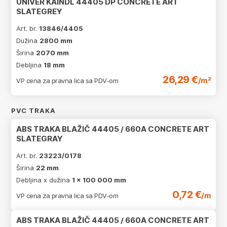
UNIVER KAINDL 44405 DP CONCRETE ART
SLATEGREY
Art. br.
13846/4405
Dužina
2800 mm
Širina
2070 mm
Debljina
18 mm
26,29 €
/m²
VP cena za pravna lica sa PDV-om
PVC TRAKA
ABS TRAKA BLAŽIČ 44405 / 660A CONCRETE ART
SLATEGRAY
Art. br.
23223/0178
Širina
22 mm
Debljina x dužina
1 x 100 000 mm
0,72 €
/m
VP cena za pravna lica sa PDV-om
ABS TRAKA BLAŽIČ 44405 / 660A CONCRETE ART