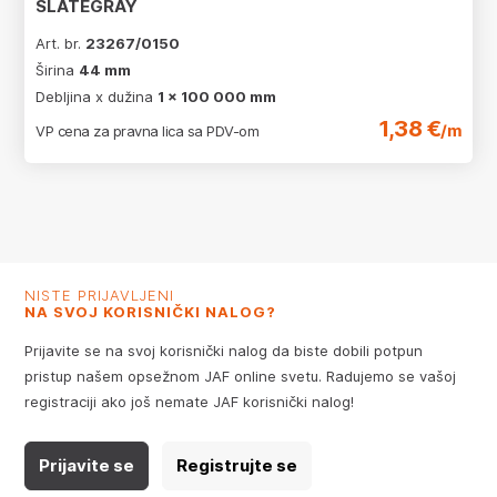
SLATEGRAY
Art. br.
23267/0150
Širina
44 mm
Debljina x dužina
1 x 100 000 mm
1,38 €
/m
VP cena za pravna lica sa PDV-om
NISTE PRIJAVLJENI
NA SVOJ KORISNIČKI NALOG?
Prijavite se na svoj korisnički nalog da biste dobili potpun
pristup našem opsežnom JAF online svetu. Radujemo se vašoj
registraciji ako još nemate JAF korisnički nalog!
Prijavite se
Registrujte se