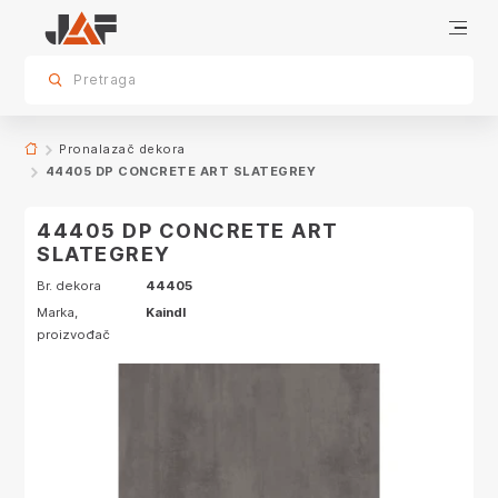
Proizvodi sa ovim dekorom
sr.skip-to.main-content
sr.skip-to.table-of-contents
sr.skip-to.main-navigation
Pretraga
Pronalazač dekora
44405 DP CONCRETE ART SLATEGREY
44405 DP CONCRETE ART
SLATEGREY
Br. dekora
44405
Marka,
Kaindl
proizvođač