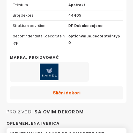
Tekstura
Apstrakt
Broj dekora
44405
Struktura površine
DP Duboko bojeno
decorfinder.detail.decorStein
optionvalue.decorSteintyp
typ
0
MARKA, PROIZVOĐAČ
Slični dekori
PROIZVODI
SA OVIM DEKOROM
OPLEMENJENA IVERICA