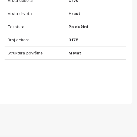
Vrsta dekora
Drvo
Vrsta drveta
Hrast
Tekstura
Po dužini
Broj dekora
3175
Struktura površine
M Mat
lika detalja
Površina