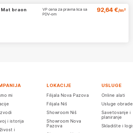
92,64 €
 Mat braon
VP cena za pravna lica sa
/m²
PDV-om
MPANIJA
LOKACIJE
USLUGE
smo mi
Filijala Nova Pazova
Online alati
acije
Filijala Niš
Usluge obrade
izvodi
Showroom Niš
Savetovanje i
planiranje
oj i istorija
Showroom Nova
Pazova
Skladište i logi
živost i