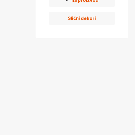
na proizvod
Slični dekori