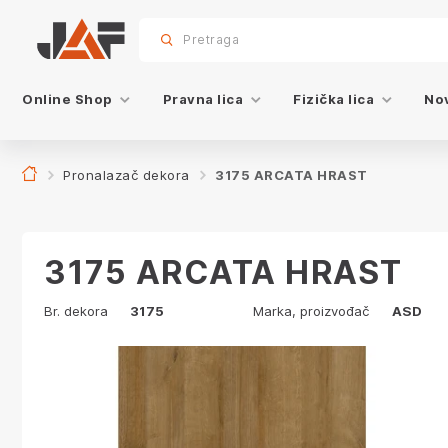
Proizvodi sa ovim dekorom
sr.skip-to.main-content
sr.skip-to.table-of-contents
sr.skip-to.main-navigation
Pretraga
Online Shop
Pravna lica
Fizička lica
Nov
Pronalazač dekora
3175 ARCATA HRAST
3175 ARCATA HRAST
Br. dekora
3175
Marka, proizvođač
ASD