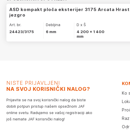
ASD kompakt ploča eksterijer 3175 Arcata Hrast
jezgro
Art. br.
Debljina
D x Š
24423/3175
6 mm
4 200 x 1 400
mm
NISTE PRIJAVLJENI
KO
NA SVOJ KORISNIČKI NALOG?
Ko 
Prijavite se na svoj korisnički nalog da biste
Lok
dobili potpun pristup našem opsežnom JAF
Pro
online svetu. Radujemo se vašoj registraciji ako
Razv
još nemate JAF korisnički nalog!
Odr