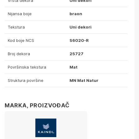
Vrsta dekora
Uni dekori
Nijansa boje
braon
Tekstura
Uni dekori
Kod boje NCS
S6020-R
Broj dekora
25727
Površinska tekstura
Mat
Struktura površine
MN Mat Natur
ovršina
MARKA, PROIZVOĐAČ