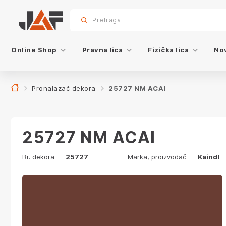
Proizvodi sa ovim dekorom
sr.skip-to.main-content
sr.skip-to.table-of-contents
sr.skip-to.main-navigation
Pretraga
Online Shop
Pravna lica
Fizička lica
Nov
Pronalazač dekora
25727 NM ACAI
25727 NM ACAI
Br. dekora
25727
Marka, proizvođač
Kaindl