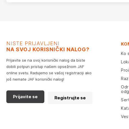
NISTE PRIJAVLJENI
KO
NA SVOJ KORISNIČKI NALOG?
Ko 
Prijavite se na svoj korisnički nalog da biste
Lok
dobili potpun pristup našem opsežnom JAF
Pro
online svetu. Radujemo se vašoj registraciji ako
Razv
još nemate JAF korisnički nalog!
Odr
odg
Prijavite se
Registrujte se
Sert
Kat
Ves