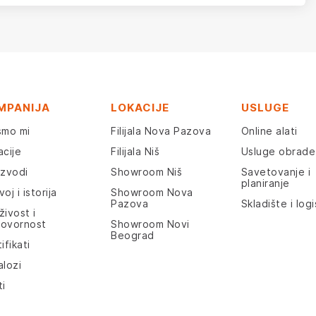
MPANIJA
LOKACIJE
USLUGE
smo mi
Filijala Nova Pazova
Online alati
acije
Filijala Niš
Usluge obrade
izvodi
Showroom Niš
Savetovanje i
planiranje
oj i istorija
Showroom Nova
Pazova
Skladište i logi
živost i
ovornost
Showroom Novi
Beograd
ifikati
alozi
ti