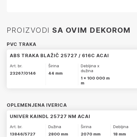
PROIZVODI
SA OVIM DEKOROM
PVC TRAKA
ABS TRAKA BLAŽIČ 25727 / 616C ACAI
Art. br.
Širina
Debljina x
dužina
23267/0146
44 mm
1 x 100 000 m
m
OPLEMENJENA IVERICA
UNIVER KAINDL 25727 NM ACAI
Art. br.
Dužina
Širina
Debljina
13846/5727
2800 mm
2070 mm
18 mm