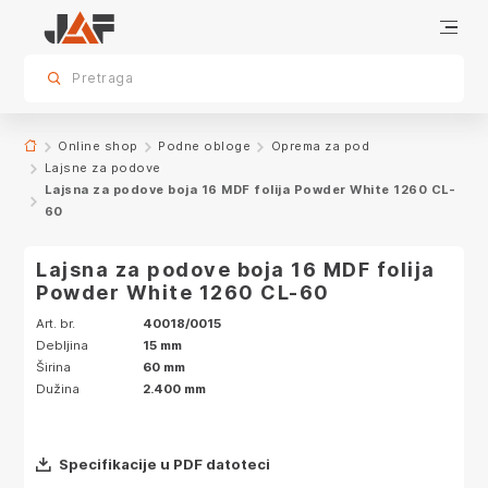
Specifikacije
sr.skip-to.main-content
sr.skip-to.table-of-contents
sr.skip-to.main-navigation
Pretraga
Online shop
Podne obloge
Oprema za pod
Lajsne za podove
Lajsna za podove boja 16 MDF folija Powder White 1260 CL-
60
Lajsna za podove boja 16 MDF folija
Powder White 1260 CL-60
Art. br.
40018/0015
Debljina
15 mm
Širina
60 mm
Dužina
2.400 mm
Specifikacije u PDF datoteci