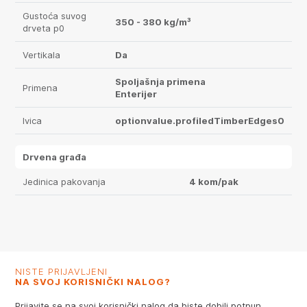
Gustoća suvog
350 - 380 kg/m³
drveta p0
Vertikala
Da
Spoljašnja primena
Primena
Enterijer
Ivica
optionvalue.profiledTimberEdges0
Drvena građa
Jedinica pakovanja
4 kom/pak
NISTE PRIJAVLJENI
NA SVOJ KORISNIČKI NALOG?
Prijavite se na svoj korisnički nalog da biste dobili potpun