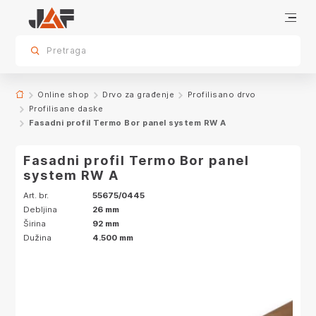
Specifikacije
Karakteristike
Video snimci proizvoda
sr.skip-to.main-content
sr.skip-to.table-of-contents
sr.skip-to.main-navigation
Pretraga
Online shop
Drvo za građenje
Profilisano drvo
Profilisane daske
Fasadni profil Termo Bor panel system RW A
Fasadni profil Termo Bor panel
system RW A
Art. br.
55675/0445
Debljina
26 mm
Širina
92 mm
Dužina
4.500 mm