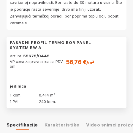
savršenoj nepravilnosti. Bor raste do 30 metara u visinu; Što
je područje rasta severnije, drvo ima finiji uzorak.
Zahvaljujući termičkoj obradi, bor poprima toplu boju poput
karamele.
FASADNI PROFIL TERMO BOR PANEL
SYSTEM RW A
Art. br.
55675/0445
56,76 €
VP cena za pravna lica sa PDV-
/m²
om
jedinica
1 kom.
0,414 m²
1 PAL
240 kom.
Specifikacije
Karakteristike
Video snimci proiz