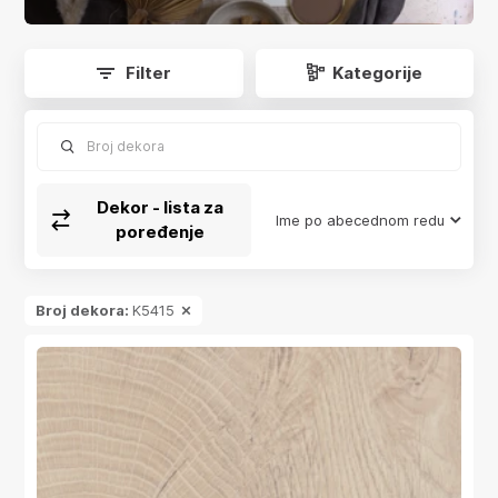
app.product-grid.form-reload
Filter
Kategorije
Broj dekora
Dekor - lista za
Ime po abecednom redu
poređenje
Broj dekora:
K5415