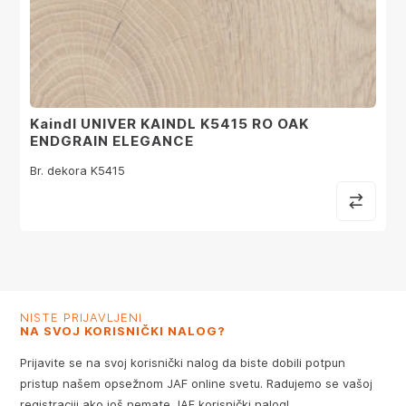
Kaindl UNIVER KAINDL K5415 RO OAK
ENDGRAIN ELEGANCE
Br. dekora K5415
NISTE PRIJAVLJENI
NA SVOJ KORISNIČKI NALOG?
Prijavite se na svoj korisnički nalog da biste dobili potpun
pristup našem opsežnom JAF online svetu. Radujemo se vašoj
registraciji ako još nemate JAF korisnički nalog!