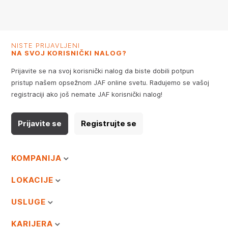
NISTE PRIJAVLJENI
NA SVOJ KORISNIČKI NALOG?
Prijavite se na svoj korisnički nalog da biste dobili potpun
pristup našem opsežnom JAF online svetu. Radujemo se vašoj
registraciji ako još nemate JAF korisnički nalog!
Prijavite se
Registrujte se
KOMPANIJA
LOKACIJE
USLUGE
KARIJERA