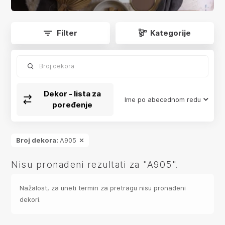
app.product-grid.form-reload
Filter
Kategorije
Broj dekora
Dekor - lista za
Ime po abecednom redu
poređenje
Broj dekora:
A905
Nisu pronađeni rezultati za "A905".
Nažalost, za uneti termin za pretragu nisu pronađeni
dekori.