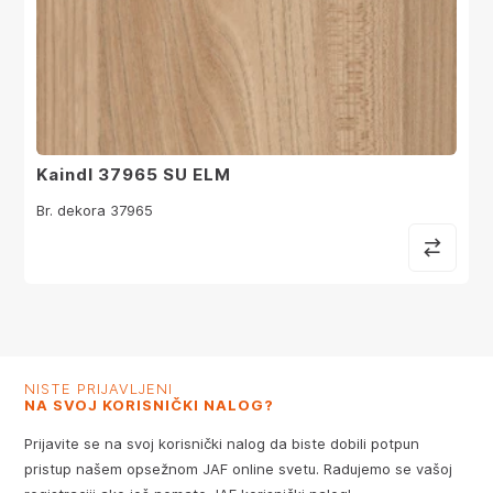
Kaindl 37965 SU ELM
Br. dekora 37965
NISTE PRIJAVLJENI
NA SVOJ KORISNIČKI NALOG?
Prijavite se na svoj korisnički nalog da biste dobili potpun
pristup našem opsežnom JAF online svetu. Radujemo se vašoj