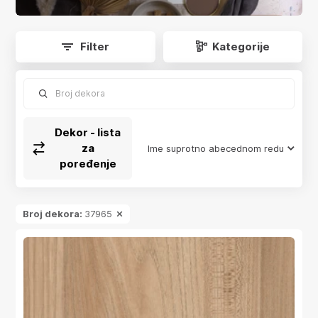
app.product-grid.form-reload
Filter
Kategorije
Broj dekora
Dekor - lista
za
Ime suprotno abecednom redu
poređenje
Broj dekora:
37965