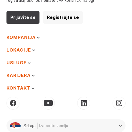
registraciji ako još nemate JAF korisnički nalog!
Prijavite se
Registrujte se
KOMPANIJA
LOKACIJE
USLUGE
KARIJERA
KONTAKT
Srbija
Izaberite zemlju