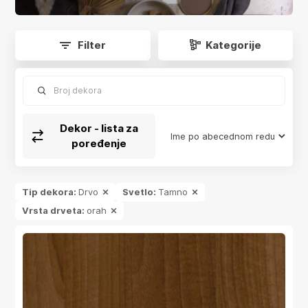
app.product-grid.form-reload
Filter
Kategorije
Broj dekora
Dekor - lista za
Ime po abecednom redu
poređenje
Tip dekora:
Drvo
Svetlo:
Tamno
Vrsta drveta:
orah