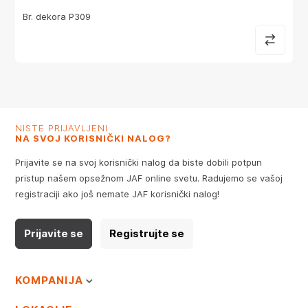
Br. dekora P309
NISTE PRIJAVLJENI
NA SVOJ KORISNIČKI NALOG?
Prijavite se na svoj korisnički nalog da biste dobili potpun
pristup našem opsežnom JAF online svetu. Radujemo se vašoj
registraciji ako još nemate JAF korisnički nalog!
Prijavite se
Registrujte se
KOMPANIJA