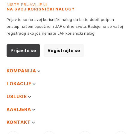
NISTE PRIJAVLJENI
NA SVOJ KORISNIČKI NALOG?
Prijavite se na svoj korisnički nalog da biste dobili potpun
pristup našem opsežnom JAF online svetu. Radujemo se vašoj
registraciji ako još nemate JAF korisnički nalog!
Prijavite se
Registrujte se
KOMPANIJA
LOKACIJE
USLUGE
KARIJERA
KONTAKT