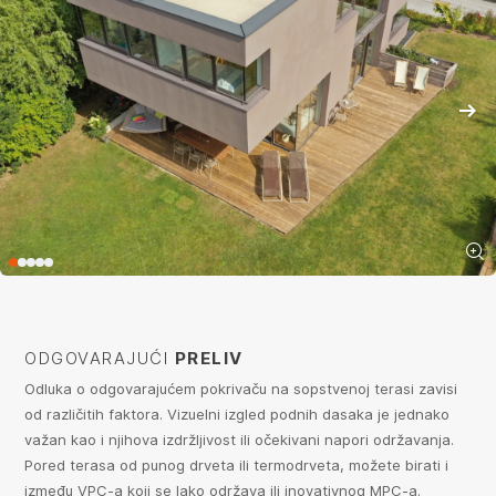
ODGOVARAJUĆI
PRELIV
Odluka o odgovarajućem pokrivaču na sopstvenoj terasi zavisi
od različitih faktora. Vizuelni izgled podnih dasaka je jednako
važan kao i njihova izdržljivost ili očekivani napori održavanja.
Pored terasa od punog drveta ili termodrveta, možete birati i
između VPC-a koji se lako održava ili inovativnog MPC-a.