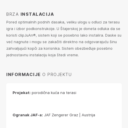
BRZA
INSTALACIJA
Pored optimalnih podnih dasaka, veliku ulogu u odluci za terasu
igra i izbor podkonstrukcije. U Štajerskoj je doneta odluka da se
koristi clipJuAn®, sistem koji se posebno lako instalira. Daske su
već nagnute i mogu se zakačiti direktno na odgovarajuću šinu
zahvaljujući kopči za korisnika. Sistem obezbeđuje posebno
jednostavnu instalaciju koja štedi vreme.
INFORMACIJE
O PROJEKTU
Projekat:
porodična kuća na terasi
Ogranak JAF-a:
JAF Zengerer Graz | Austrija