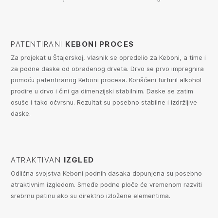
PATENTIRANI
KEBONI PROCES
Za projekat u Štajerskoj, vlasnik se opredelio za Keboni, a time i
za podne daske od obrađenog drveta. Drvo se prvo impregnira
pomoću patentiranog Keboni procesa. Korišćeni furfuril alkohol
prodire u drvo i čini ga dimenzijski stabilnim. Daske se zatim
osuše i tako očvrsnu. Rezultat su posebno stabilne i izdržljive
daske.
ATRAKTIVAN
IZGLED
Odlična svojstva Keboni podnih dasaka dopunjena su posebno
atraktivnim izgledom. Smeđe podne ploče će vremenom razviti
srebrnu patinu ako su direktno izložene elementima.