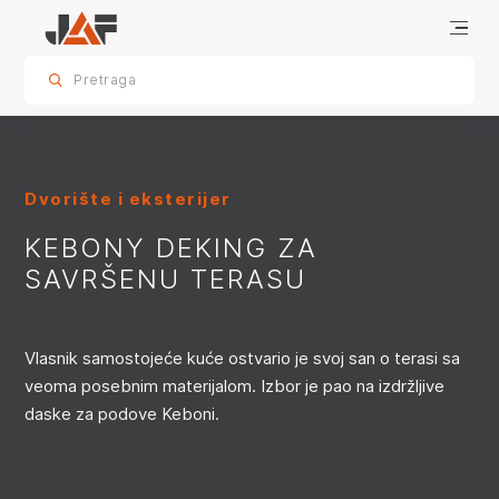
Kebony deking za savršenu terasu
informacije o projektu
Slični referentni projekti
sr.skip-to.main-content
sr.skip-to.table-of-contents
sr.skip-to.main-navigation
Pretraga
Dvorište i eksterijer
KEBONY DEKING ZA
SAVRŠENU TERASU
Vlasnik samostojeće kuće ostvario je svoj san o terasi sa
veoma posebnim materijalom. Izbor je pao na izdržljive
daske za podove Keboni.