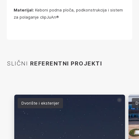
Materijal:
Keboni podna ploča, podkonstrukcija i sistem
za polaganje clipJuAn®
SLIČNI
REFERENTNI PROJEKTI
©
Dvorište i eksterijer
D